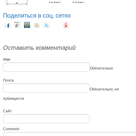
УТЕПЛИТЕЛИ
Поделиться в соц. сетях
РУЛОНЫ И ШТРИПС
КОМПЛЕКТУЮЩИЕ ДЛЯ КРОВЛИ И ФАСАДА
ОБЩЕСТРОИТЕЛЬНЫЙ КРЕПЕЖ
ГАЛЕРЕЯ
Оставить комментарий
КОНТАКТЫ
Имя
Обязательно
Почта
Обязательно
, не
публикуется
Сайт
Comment