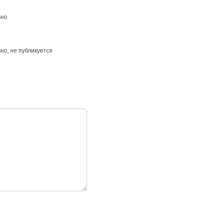
ьно
ьно
, не публикуется