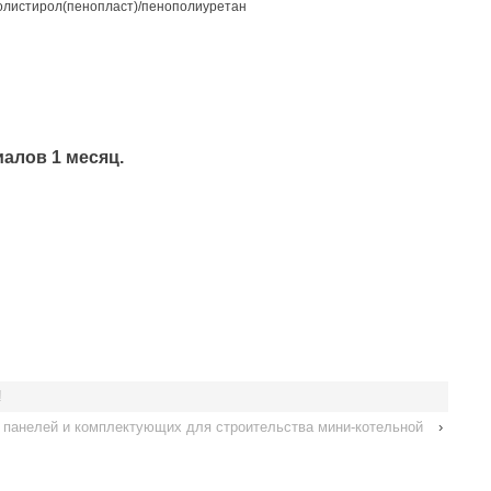
олистирол(пенопласт)/пенополиуретан
алов 1 месяц.
!
 панелей и комплектующих для строительства мини-котельной
›