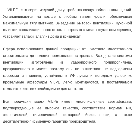
VILPE - это серия изделий для устройства воздухообмена помещений.
Устанавливаются на крыше с любым типом кровли‚ обеспечивая
максимальную тягу вытяжек. Выведение бытовой вентиляции‚ кухонной
вытяжки‚ канализационного стояка на кровлю снижает шум в помещениях‚
устраняет запахи‚ влагу из дома и конденсат.
Сфера использования данной продукции: от частного малоэтажного
строительства до пологих промышленных кровель. Все детали системы
вентиляции изготовлены из ударопрочного полипропилена‚
прокрашенного в массе‚ поэтому они не выцветают‚ не подвержены
коррозии и гниению‚ устойчивы к УФ лучам и погодным условиям.
Кровельные аксессуары VILPE легко монтируются‚ в поставляемом
комплекте есть все необходимое для монтажа.
Вся продукция марки VILPE имеет многочисленные сертификаты‚
подтверждающие ее высокое качество‚ соответствие нормам РФ‚
экологической‚ гигиенической‚ пожарной безопасности‚ а также
десятилетнюю письменную гарантию производителя.