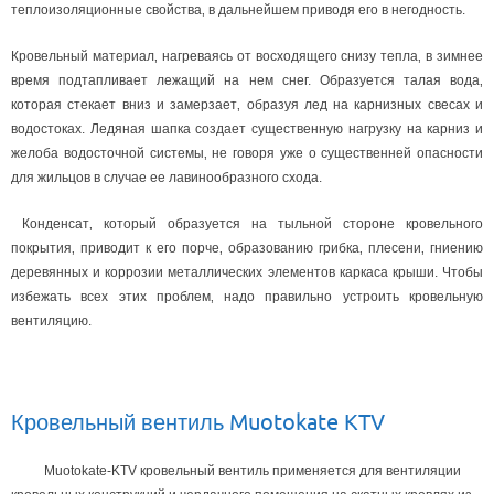
теплоизоляционные свойства‚ в дальнейшем приводя его в негодность.
Кровельный материал‚ нагреваясь от восходящего снизу тепла‚ в зимнее
время подтапливает лежащий на нем снег. Образуется талая вода‚
которая стекает вниз и замерзает‚ образуя лед на карнизных свесах и
водостоках. Ледяная шапка создает существенную нагрузку на карниз и
желоба водосточной системы‚ не говоря уже о существенней опасности
для жильцов в случае ее лавинообразного схода.
Конденсат‚ который образуется на тыльной стороне кровельного
покрытия‚ приводит к его порче‚ образованию грибка‚ плесени‚ гниению
деревянных и коррозии металлических элементов каркаса крыши. Чтобы
избежать всех этих проблем‚ надо правильно устроить кровельную
вентиляцию.
Кровельный вентиль Muotokate KTV
Muotokate-KTV кровельный вентиль применяется для вентиляции